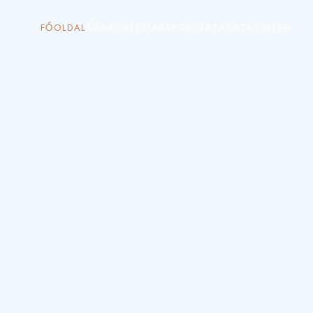
FŐOLDAL
ÁRAK
GALÉRIA
KAPCSOLAT
ADATVÉDELEM