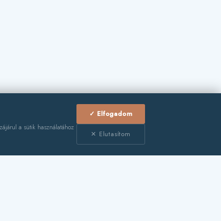
✓ Elfogadom
zájárul a sütik használatához
✕ Elutasítom
🛏