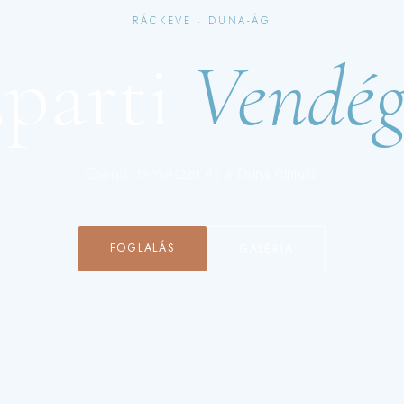
RÁCKEVE · DUNA-ÁG
zparti
Vendé
Csend, természet és a Duna ritmusa
FOGLALÁS
GALÉRIA