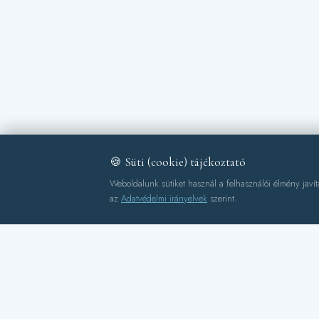
🍪 Süti (cookie) tájékoztató
Weboldalunk sütiket használ a felhasználói élmény javítá
az
Adatvédelmi irányelvek
szerint.
🎣