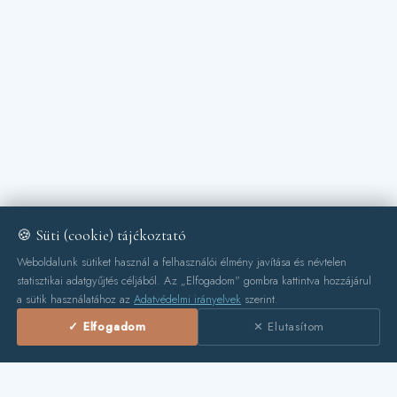
🍪 Süti (cookie) tájékoztató
Weboldalunk sütiket használ a felhasználói élmény javítása és névtelen
statisztikai adatgyűjtés céljából. Az „Elfogadom" gombra kattintva hozzájárul
a sütik használatához az
Adatvédelmi irányelvek
szerint.
✓ Elfogadom
✕ Elutasítom