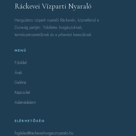
Ráckevei Vízparti Nyaraló
Hangulatos vízparti nyaraló Ráckevén, közvetlenül a
Duna-ág partján. Tökéletes horgászoknak,
természetszeretőknek és a pihenést keresőknek.
MENÜ
Főoldal
Árak
Galéria
Kapcsolat
Adatvédelem
ELÉRHETŐSÉG
foglalas@rackeveihorgasznyaralo.hu