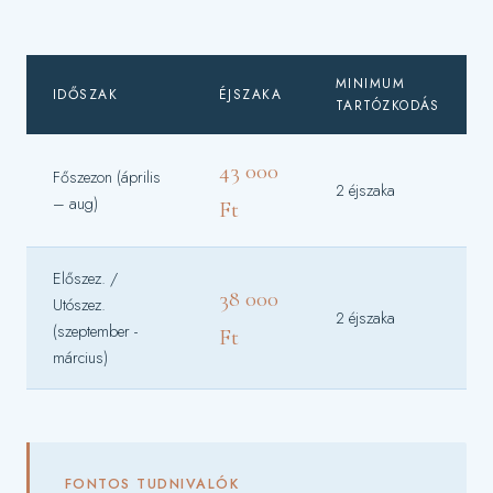
MINIMUM
IDŐSZAK
ÉJSZAKA
TARTÓZKODÁS
43 000
Főszezon (április
2 éjszaka
– aug)
Ft
Előszez. /
38 000
Utószez.
2 éjszaka
(szeptember -
Ft
március)
FONTOS TUDNIVALÓK