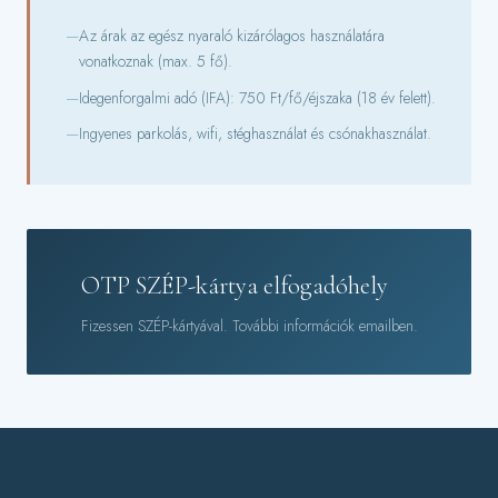
Az árak az egész nyaraló kizárólagos használatára
vonatkoznak (max. 5 fő).
Idegenforgalmi adó (IFA): 750 Ft/fő/éjszaka (18 év felett).
Ingyenes parkolás, wifi, stéghasználat és csónakhasználat.
OTP SZÉP-kártya elfogadóhely
Fizessen SZÉP-kártyával. További információk emailben.