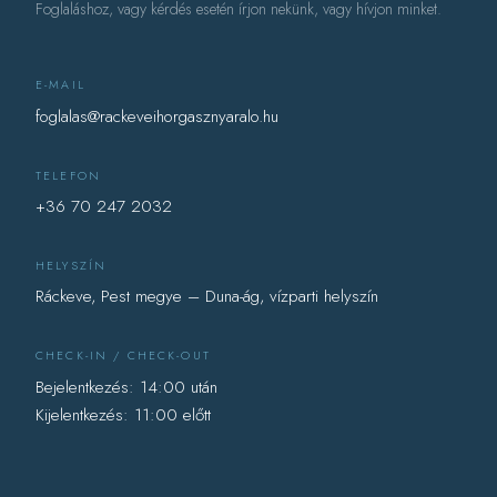
Foglaláshoz, vagy kérdés esetén írjon nekünk, vagy hívjon minket.
E-MAIL
foglalas@rackeveihorgasznyaralo.hu
TELEFON
+36 70 247 2032
HELYSZÍN
Ráckeve, Pest megye – Duna-ág, vízparti helyszín
CHECK-IN / CHECK-OUT
Bejelentkezés: 14:00 után
Kijelentkezés: 11:00 előtt