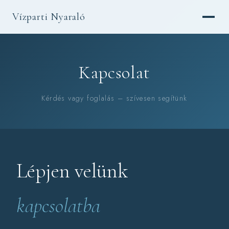
Vízparti Nyaraló
Kapcsolat
Kérdés vagy foglalás – szívesen segítünk
Lépjen velünk
kapcsolatba