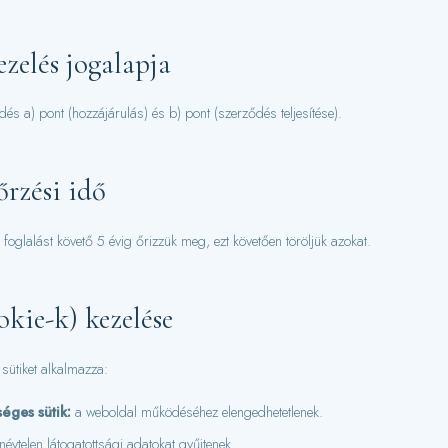
ezelés jogalapja
és a) pont (hozzájárulás) és b) pont (szerződés teljesítése).
rzési idő
foglalást követő 5 évig őrizzük meg, ezt követően töröljük azokat.
okie-k) kezelése
sütiket alkalmazza:
éges sütik:
a weboldal működéséhez elengedhetetlenek.
névtelen látogatottsági adatokat gyűjtenek.