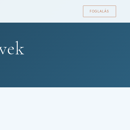
FOGLALÁS
lvek