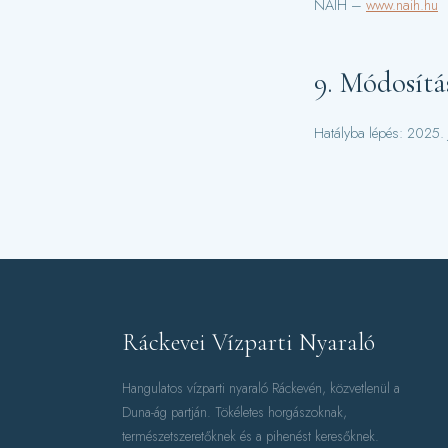
NAIH –
www.naih.hu
9. Módosítá
Hatályba lépés: 2025. 
Ráckevei Vízparti Nyaraló
Hangulatos vízparti nyaraló Ráckevén, közvetlenül a
Duna-ág partján. Tökéletes horgászoknak,
természetszeretőknek és a pihenést keresőknek.