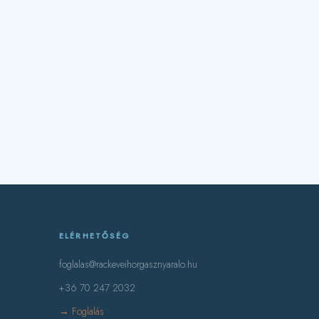
ELÉRHETŐSÉG
foglalas@rackeveihorgasznyaralo.hu
+36 70 247 2032
→ Foglalás