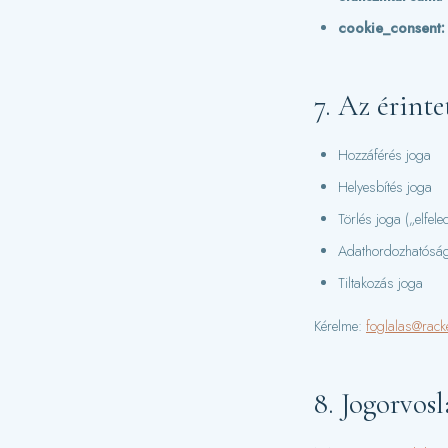
cookie_consent:
7. Az érinte
Hozzáférés joga
Helyesbítés joga
Törlés joga („elfele
Adathordozhatóság
Tiltakozás joga
Kérelme:
foglalas@rack
8. Jogorvosl