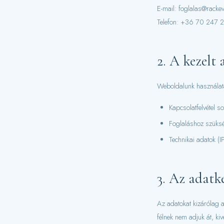
E-mail: foglalas@racke
Telefon: +36 70 247 
2. A kezelt
Weboldalunk használata
Kapcsolatfelvétel s
Foglaláshoz szüksé
Technikai adatok (I
3. Az adatke
Az adatokat kizárólag 
félnek nem adjuk át, kiv