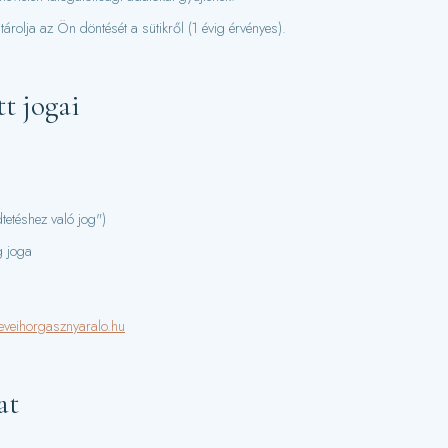
tárolja az Ön döntését a sütikről (1 évig érvényes).
tt jogai
dtetéshez való jog")
 joga
eveihorgasznyaralo.hu
at