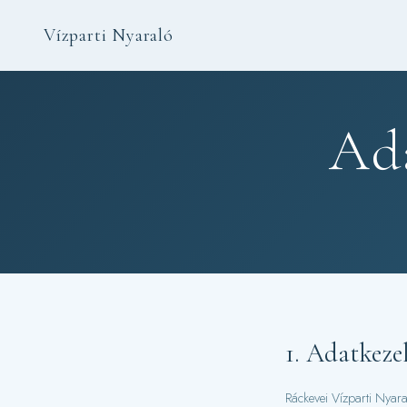
Vízparti Nyaraló
Ada
1. Adatkeze
Ráckevei Vízparti Nyara