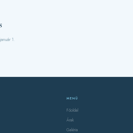
s
január 1.
MENÜ
Főoldal
Árak
Galéria