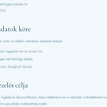
veihorgasznyaralo.hu
2032
 adatok köre
 során az alábbi személyes adatokat kezeljük:
orán megadott név és e-mail cím
ges elérhetőségi adatok
P-cím, böngésző típusa)
zelés célja
a foglalások lebonyolítására, kapcsolattartásra és a weboldal működtetésére h
éve jogszabályi kötelezettség esetén.