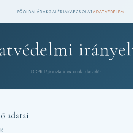
FŐOLDAL
ÁRAK
GALÉRIA
KAPCSOLAT
ADATVÉDELEM
tvédelmi iránye
GDPR tájékoztató és cookie-kezelés
lő adatai
ló